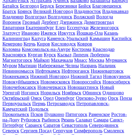
Архангельск
Астрахань
Ачинск
Балаково
Балашиха
Барнаул
Батайск
Белгород
Бердск
Березники
Бийск
Благовещенск
Братск
Брянск
Великий Новгород
Владивосток
Владикавказ
Владимир
Волгоград
Волгодонск
Волжский
Вологда
Воронеж
Грозный
Дербент
Дзержинск
Димитровград
Евпатория
Екатеринбург
Елец
Ессентуки
Железногорск
Златоуст
Иваново
Ижевск
Иркутск
Йошкар-Ола
Казань
Калининград
Калуга
Каменск-Уральский
Камышин
Каспийск
Кемерово
Керчь
Киров
Кисловодск
Ковров
Коломна
Комсомольск-на-Амуре
Кострома
Краснодар
Красноярск
Курган
Курск
Кызыл
Липецк
Люберцы
Магнитогорск
Майкоп
Махачкала
Миасс
Москва
Мурманск
Муром
Мытищи
Набережные Челны
Назрань
Нальчик
Невинномысск
Нефтекамск
Нефтеюганск
Нижневартовск
Нижнекамск
Нижний Новгород
Нижний Тагил
Новокузнецк
Новокуйбышевск
Новомосковск
Новороссийск
Новосибирск
Новочебоксарск
Новочеркасск
Новошахтинск
Новый
Уренгой
Ногинск
Норильск
Ноябрьск
Обнинск
Одинцово
Октябрьский
Омск
Орел
Оренбург
Орехово-Зуево
Орск
Пенза
Первоуральск
Пермь
Петрозаводск
Петропавловск-
Камчатский
Подольск
Прокопьевск
Псков
Пушкино
Пятигорск
Раменское
Ростов-
на-Дону
Рубцовск
Рыбинск
Рязань
Салават
Самара
Санкт-
Петербург
Саранск
Саратов
Севастополь
Северодвинск
Северск
Сергиев Посад
Серпухов
Симферополь
Смоленск