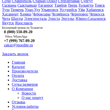
Сочи
Ставрополь
Старый Оскол
Стерлитамак
Сургут
Сызрань
Сыктывкар
Таганрог
Тамбов
Тверь
Тольятти
Томск
Тула
Тюмень
Улан-Удэ
Ульяновск
Уссурийск
Уфа
Хабаровск
Хасавюрт
Химки
Чебоксары
Челябинск
Череповец
Черкесск
Чита
Шахты
Электросталь
Элиста
Энгельс
Южно-Сахалинск
Якутск
Ярославль
Тольятти
Бесплатный звонок по
8 (800) 550-89-20
Viber, WhatsApp
+7 (999) 767-89-20
zakaz@moedite.ru
Заказать звонок
Главная
Каталог
Производители
Оплата
Доставка
Сетка размеров
О Компании
Новости
О нас пишут
Отзывы
Условия работы