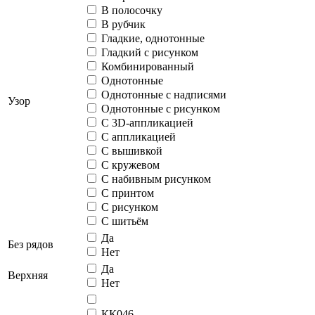
В полосочку
В рубчик
Гладкие, однотонные
Гладкий с рисунком
Комбинированный
Однотонные
Однотонные с надписями
Узор
Однотонные с рисунком
С 3D-аппликацией
С аппликацией
С вышивкой
С кружевом
С набивным рисунком
С принтом
С рисунком
С шитьём
Да
Без рядов
Нет
Да
Верхняя
Нет
КК046