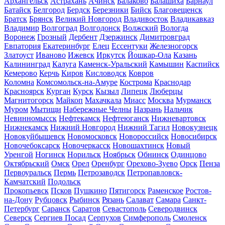
Архангельск
Астрахань
Ачинск
Балаково
Балашиха
Барнаул
Батайск
Белгород
Бердск
Березники
Бийск
Благовещенск
Братск
Брянск
Великий Новгород
Владивосток
Владикавказ
Владимир
Волгоград
Волгодонск
Волжский
Вологда
Воронеж
Грозный
Дербент
Дзержинск
Димитровград
Евпатория
Екатеринбург
Елец
Ессентуки
Железногорск
Златоуст
Иваново
Ижевск
Иркутск
Йошкар-Ола
Казань
Калининград
Калуга
Каменск-Уральский
Камышин
Каспийск
Кемерово
Керчь
Киров
Кисловодск
Ковров
Коломна
Комсомольск-на-Амуре
Кострома
Краснодар
Красноярск
Курган
Курск
Кызыл
Липецк
Люберцы
Магнитогорск
Майкоп
Махачкала
Миасс
Москва
Мурманск
Муром
Мытищи
Набережные Челны
Назрань
Нальчик
Невинномысск
Нефтекамск
Нефтеюганск
Нижневартовск
Нижнекамск
Нижний Новгород
Нижний Тагил
Новокузнецк
Новокуйбышевск
Новомосковск
Новороссийск
Новосибирск
Новочебоксарск
Новочеркасск
Новошахтинск
Новый
Уренгой
Ногинск
Норильск
Ноябрьск
Обнинск
Одинцово
Октябрьский
Омск
Орел
Оренбург
Орехово-Зуево
Орск
Пенза
Первоуральск
Пермь
Петрозаводск
Петропавловск-
Камчатский
Подольск
Прокопьевск
Псков
Пушкино
Пятигорск
Раменское
Ростов-
на-Дону
Рубцовск
Рыбинск
Рязань
Салават
Самара
Санкт-
Петербург
Саранск
Саратов
Севастополь
Северодвинск
Северск
Сергиев Посад
Серпухов
Симферополь
Смоленск