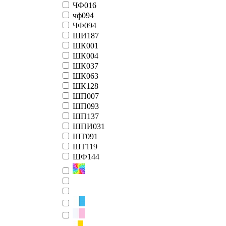
ЧФ016
чф094
ЧФ094
ШИ187
ШК001
ШК004
ШК037
ШК063
ШК128
ШП007
ШП093
ШП137
ШПИ031
ШТ091
ШТ119
ШФ144