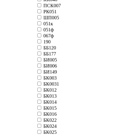
ПСК007
РК051
ШП005
051к
051ф
067ф
190
ББ120
ББ177
БИ005
БИ006
БИ149
БК003
БК0031
БК012
БК013
БК014
БК015
БК016
БК022
БК024
БК025