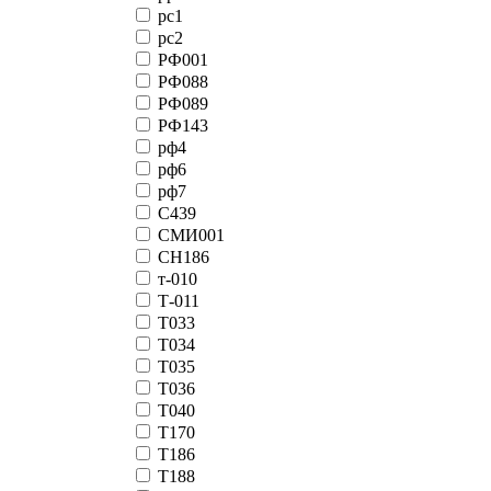
рс1
рс2
РФ001
РФ088
РФ089
РФ143
рф4
рф6
рф7
С439
СМИ001
СН186
т-010
Т-011
Т033
Т034
Т035
Т036
Т040
Т170
Т186
Т188