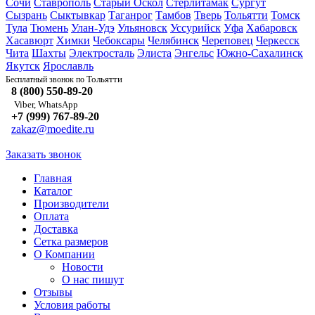
Сочи
Ставрополь
Старый Оскол
Стерлитамак
Сургут
Сызрань
Сыктывкар
Таганрог
Тамбов
Тверь
Тольятти
Томск
Тула
Тюмень
Улан-Удэ
Ульяновск
Уссурийск
Уфа
Хабаровск
Хасавюрт
Химки
Чебоксары
Челябинск
Череповец
Черкесск
Чита
Шахты
Электросталь
Элиста
Энгельс
Южно-Сахалинск
Якутск
Ярославль
Тольятти
Бесплатный звонок по
8 (800) 550-89-20
Viber, WhatsApp
+7 (999) 767-89-20
zakaz@moedite.ru
Заказать звонок
Главная
Каталог
Производители
Оплата
Доставка
Сетка размеров
О Компании
Новости
О нас пишут
Отзывы
Условия работы