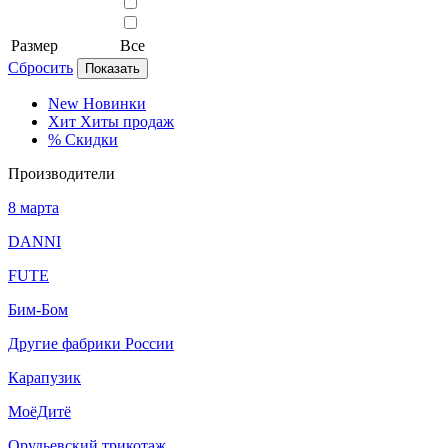
Размер
Все
Сбросить
Показать
New
Новинки
Хит
Хиты продаж
%
Скидки
Производители
8 марта
DANNI
FUTE
Бим-Бом
Другие фабрики России
Карапузик
МоёДитё
Орудьевский трикотаж