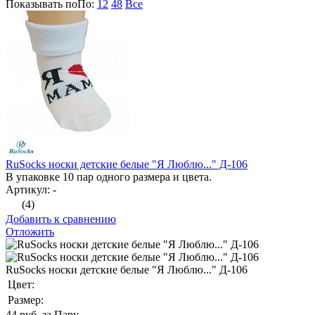
Показывать по
По
:
12
48
Все
RuSocks носки детские белые "Я Люблю..." Д-106
В упаковке 10 пар одного размера и цвета.
Артикул: -
(4)
Добавить к сравнению
Отложить
RuSocks носки детские белые "Я Люблю..." Д-106
Цвет:
Размер:
44
руб. за Пару