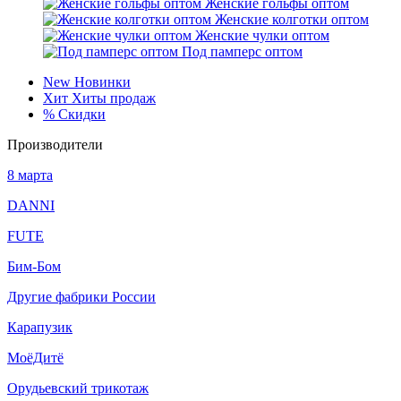
Женские гольфы оптом
Женские колготки оптом
Женские чулки оптом
Под памперс оптом
New
Новинки
Хит
Хиты продаж
%
Скидки
Производители
8 марта
DANNI
FUTE
Бим-Бом
Другие фабрики России
Карапузик
МоёДитё
Орудьевский трикотаж