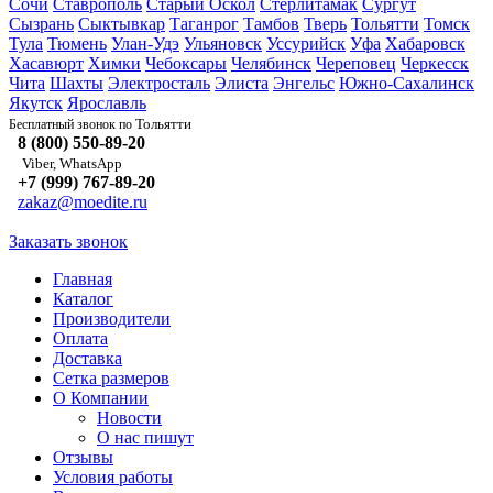
Сочи
Ставрополь
Старый Оскол
Стерлитамак
Сургут
Сызрань
Сыктывкар
Таганрог
Тамбов
Тверь
Тольятти
Томск
Тула
Тюмень
Улан-Удэ
Ульяновск
Уссурийск
Уфа
Хабаровск
Хасавюрт
Химки
Чебоксары
Челябинск
Череповец
Черкесск
Чита
Шахты
Электросталь
Элиста
Энгельс
Южно-Сахалинск
Якутск
Ярославль
Тольятти
Бесплатный звонок по
8 (800) 550-89-20
Viber, WhatsApp
+7 (999) 767-89-20
zakaz@moedite.ru
Заказать звонок
Главная
Каталог
Производители
Оплата
Доставка
Сетка размеров
О Компании
Новости
О нас пишут
Отзывы
Условия работы