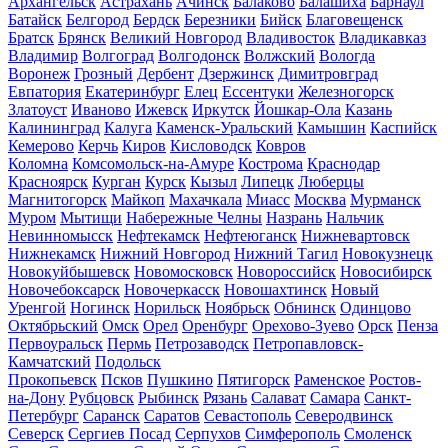
Архангельск
Астрахань
Ачинск
Балаково
Балашиха
Барнаул
Батайск
Белгород
Бердск
Березники
Бийск
Благовещенск
Братск
Брянск
Великий Новгород
Владивосток
Владикавказ
Владимир
Волгоград
Волгодонск
Волжский
Вологда
Воронеж
Грозный
Дербент
Дзержинск
Димитровград
Евпатория
Екатеринбург
Елец
Ессентуки
Железногорск
Златоуст
Иваново
Ижевск
Иркутск
Йошкар-Ола
Казань
Калининград
Калуга
Каменск-Уральский
Камышин
Каспийск
Кемерово
Керчь
Киров
Кисловодск
Ковров
Коломна
Комсомольск-на-Амуре
Кострома
Краснодар
Красноярск
Курган
Курск
Кызыл
Липецк
Люберцы
Магнитогорск
Майкоп
Махачкала
Миасс
Москва
Мурманск
Муром
Мытищи
Набережные Челны
Назрань
Нальчик
Невинномысск
Нефтекамск
Нефтеюганск
Нижневартовск
Нижнекамск
Нижний Новгород
Нижний Тагил
Новокузнецк
Новокуйбышевск
Новомосковск
Новороссийск
Новосибирск
Новочебоксарск
Новочеркасск
Новошахтинск
Новый
Уренгой
Ногинск
Норильск
Ноябрьск
Обнинск
Одинцово
Октябрьский
Омск
Орел
Оренбург
Орехово-Зуево
Орск
Пенза
Первоуральск
Пермь
Петрозаводск
Петропавловск-
Камчатский
Подольск
Прокопьевск
Псков
Пушкино
Пятигорск
Раменское
Ростов-
на-Дону
Рубцовск
Рыбинск
Рязань
Салават
Самара
Санкт-
Петербург
Саранск
Саратов
Севастополь
Северодвинск
Северск
Сергиев Посад
Серпухов
Симферополь
Смоленск