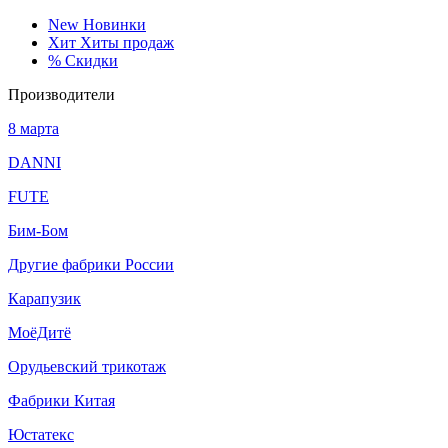
New
Новинки
Хит
Хиты продаж
%
Скидки
Производители
8 марта
DANNI
FUTE
Бим-Бом
Другие фабрики России
Карапузик
МоёДитё
Орудьевский трикотаж
Фабрики Китая
Юстатекс