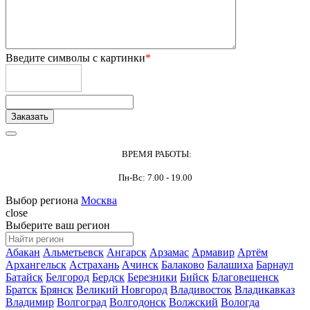
Введите символы с картинки
*
ВРЕМЯ РАБОТЫ:
Пн-Вс: 7.00 - 19.00
Выбор региона
Москва
close
Выберите ваш регион
Абакан
Альметьевск
Ангарск
Арзамас
Армавир
Артём
Архангельск
Астрахань
Ачинск
Балаково
Балашиха
Барнаул
Батайск
Белгород
Бердск
Березники
Бийск
Благовещенск
Братск
Брянск
Великий Новгород
Владивосток
Владикавказ
Владимир
Волгоград
Волгодонск
Волжский
Вологда