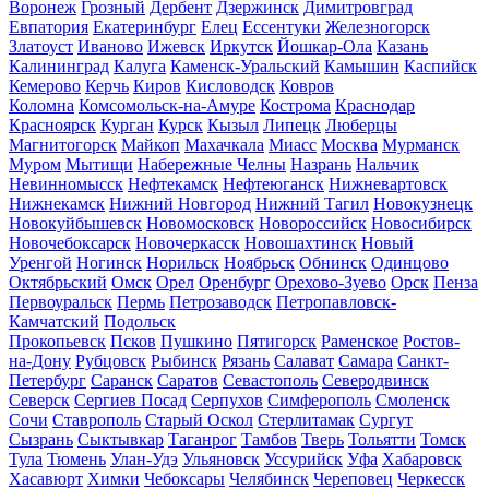
Воронеж
Грозный
Дербент
Дзержинск
Димитровград
Евпатория
Екатеринбург
Елец
Ессентуки
Железногорск
Златоуст
Иваново
Ижевск
Иркутск
Йошкар-Ола
Казань
Калининград
Калуга
Каменск-Уральский
Камышин
Каспийск
Кемерово
Керчь
Киров
Кисловодск
Ковров
Коломна
Комсомольск-на-Амуре
Кострома
Краснодар
Красноярск
Курган
Курск
Кызыл
Липецк
Люберцы
Магнитогорск
Майкоп
Махачкала
Миасс
Москва
Мурманск
Муром
Мытищи
Набережные Челны
Назрань
Нальчик
Невинномысск
Нефтекамск
Нефтеюганск
Нижневартовск
Нижнекамск
Нижний Новгород
Нижний Тагил
Новокузнецк
Новокуйбышевск
Новомосковск
Новороссийск
Новосибирск
Новочебоксарск
Новочеркасск
Новошахтинск
Новый
Уренгой
Ногинск
Норильск
Ноябрьск
Обнинск
Одинцово
Октябрьский
Омск
Орел
Оренбург
Орехово-Зуево
Орск
Пенза
Первоуральск
Пермь
Петрозаводск
Петропавловск-
Камчатский
Подольск
Прокопьевск
Псков
Пушкино
Пятигорск
Раменское
Ростов-
на-Дону
Рубцовск
Рыбинск
Рязань
Салават
Самара
Санкт-
Петербург
Саранск
Саратов
Севастополь
Северодвинск
Северск
Сергиев Посад
Серпухов
Симферополь
Смоленск
Сочи
Ставрополь
Старый Оскол
Стерлитамак
Сургут
Сызрань
Сыктывкар
Таганрог
Тамбов
Тверь
Тольятти
Томск
Тула
Тюмень
Улан-Удэ
Ульяновск
Уссурийск
Уфа
Хабаровск
Хасавюрт
Химки
Чебоксары
Челябинск
Череповец
Черкесск