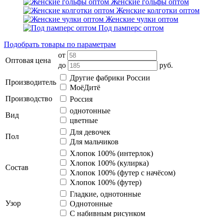
Женские гольфы оптом
Женские колготки оптом
Женские чулки оптом
Под памперс оптом
Подобрать товары по параметрам
от
Оптовая цена
до
руб.
Другие фабрики России
Производитель
МоёДитё
Производство
Россия
однотонные
Вид
цветные
Для девочек
Пол
Для мальчиков
Хлопок 100% (интерлок)
Хлопок 100% (кулирка)
Состав
Хлопок 100% (футер с начёсом)
Хлопок 100% (футер)
Гладкие, однотонные
Узор
Однотонные
С набивным рисунком