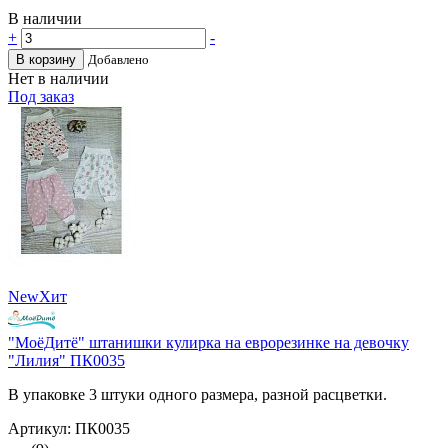
В наличии
+
-
В корзину
Добавлено
Нет в наличии
Под заказ
New
Хит
"МоёДитё" штанишки кулирка на еврорезинке на девочку
"Лилия" ПК0035
В упаковке 3 штуки одного размера, разной расцветки.
Артикул: ПК0035