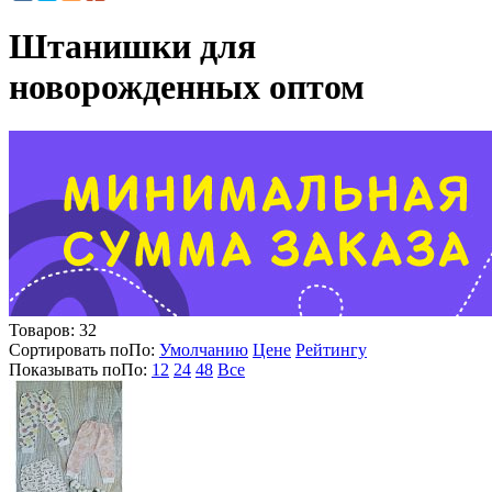
Штанишки для
новорожденных оптом
Товаров:
32
Сортировать по
По
:
Умолчанию
Цене
Рейтингу
Показывать по
По
:
12
24
48
Все