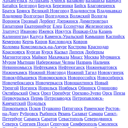
Архангельск
Астрахань
Ачинск
Балаково
Балашиха
Барнаул
Батайск
Белгород
Бердск
Березники
Бийск
Благовещенск
Братск
Брянск
Великий Новгород
Владивосток
Владикавказ
Владимир
Волгоград
Волгодонск
Волжский
Вологда
Воронеж
Грозный
Дербент
Дзержинск
Димитровград
Евпатория
Екатеринбург
Елец
Ессентуки
Железногорск
Златоуст
Иваново
Ижевск
Иркутск
Йошкар-Ола
Казань
Калининград
Калуга
Каменск-Уральский
Камышин
Каспийск
Кемерово
Керчь
Киров
Кисловодск
Ковров
Коломна
Комсомольск-на-Амуре
Кострома
Краснодар
Красноярск
Курган
Курск
Кызыл
Липецк
Люберцы
Магнитогорск
Майкоп
Махачкала
Миасс
Москва
Мурманск
Муром
Мытищи
Набережные Челны
Назрань
Нальчик
Невинномысск
Нефтекамск
Нефтеюганск
Нижневартовск
Нижнекамск
Нижний Новгород
Нижний Тагил
Новокузнецк
Новокуйбышевск
Новомосковск
Новороссийск
Новосибирск
Новочебоксарск
Новочеркасск
Новошахтинск
Новый
Уренгой
Ногинск
Норильск
Ноябрьск
Обнинск
Одинцово
Октябрьский
Омск
Орел
Оренбург
Орехово-Зуево
Орск
Пенза
Первоуральск
Пермь
Петрозаводск
Петропавловск-
Камчатский
Подольск
Прокопьевск
Псков
Пушкино
Пятигорск
Раменское
Ростов-
на-Дону
Рубцовск
Рыбинск
Рязань
Салават
Самара
Санкт-
Петербург
Саранск
Саратов
Севастополь
Северодвинск
Северск
Сергиев Посад
Серпухов
Симферополь
Смоленск