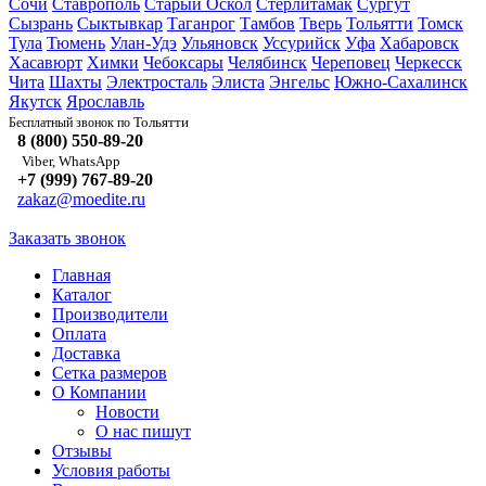
Сочи
Ставрополь
Старый Оскол
Стерлитамак
Сургут
Сызрань
Сыктывкар
Таганрог
Тамбов
Тверь
Тольятти
Томск
Тула
Тюмень
Улан-Удэ
Ульяновск
Уссурийск
Уфа
Хабаровск
Хасавюрт
Химки
Чебоксары
Челябинск
Череповец
Черкесск
Чита
Шахты
Электросталь
Элиста
Энгельс
Южно-Сахалинск
Якутск
Ярославль
Тольятти
Бесплатный звонок по
8 (800) 550-89-20
Viber, WhatsApp
+7 (999) 767-89-20
zakaz@moedite.ru
Заказать звонок
Главная
Каталог
Производители
Оплата
Доставка
Сетка размеров
О Компании
Новости
О нас пишут
Отзывы
Условия работы