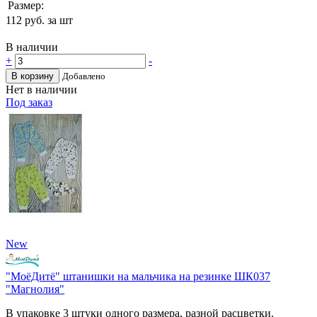
Размер:
112
руб. за шт
В наличии
+
-
В корзину
Добавлено
Нет в наличии
Под заказ
New
"МоёДитё" штанишки на мальчика на резинке ШК037
"Магнолия"
В упаковке 3 штуки одного размера, разной расцветки.