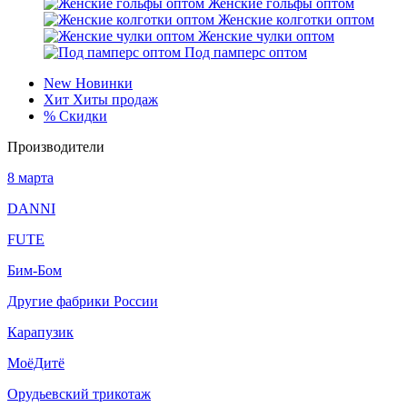
Женские гольфы оптом
Женские колготки оптом
Женские чулки оптом
Под памперс оптом
New
Новинки
Хит
Хиты продаж
%
Скидки
Производители
8 марта
DANNI
FUTE
Бим-Бом
Другие фабрики России
Карапузик
МоёДитё
Орудьевский трикотаж