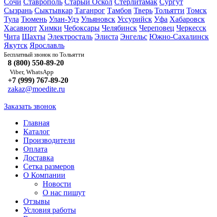
Сочи
Ставрополь
Старый Оскол
Стерлитамак
Сургут
Сызрань
Сыктывкар
Таганрог
Тамбов
Тверь
Тольятти
Томск
Тула
Тюмень
Улан-Удэ
Ульяновск
Уссурийск
Уфа
Хабаровск
Хасавюрт
Химки
Чебоксары
Челябинск
Череповец
Черкесск
Чита
Шахты
Электросталь
Элиста
Энгельс
Южно-Сахалинск
Якутск
Ярославль
Тольятти
Бесплатный звонок по
8 (800) 550-89-20
Viber, WhatsApp
+7 (999) 767-89-20
zakaz@moedite.ru
Заказать звонок
Главная
Каталог
Производители
Оплата
Доставка
Сетка размеров
О Компании
Новости
О нас пишут
Отзывы
Условия работы