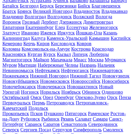
Архангельск
Астрахань
Ачинск
Балаково
Балашиха
Барнаул
Батайск
Белгород
Бердск
Березники
Бийск
Благовещенск
Братск
Брянск
Великий Новгород
Владивосток
Владикавказ
Владимир
Волгоград
Волгодонск
Волжский
Вологда
Воронеж
Грозный
Дербент
Дзержинск
Димитровград
Евпатория
Екатеринбург
Елец
Ессентуки
Железногорск
Златоуст
Иваново
Ижевск
Иркутск
Йошкар-Ола
Казань
Калининград
Калуга
Каменск-Уральский
Камышин
Каспийск
Кемерово
Керчь
Киров
Кисловодск
Ковров
Коломна
Комсомольск-на-Амуре
Кострома
Краснодар
Красноярск
Курган
Курск
Кызыл
Липецк
Люберцы
Магнитогорск
Майкоп
Махачкала
Миасс
Москва
Мурманск
Муром
Мытищи
Набережные Челны
Назрань
Нальчик
Невинномысск
Нефтекамск
Нефтеюганск
Нижневартовск
Нижнекамск
Нижний Новгород
Нижний Тагил
Новокузнецк
Новокуйбышевск
Новомосковск
Новороссийск
Новосибирск
Новочебоксарск
Новочеркасск
Новошахтинск
Новый
Уренгой
Ногинск
Норильск
Ноябрьск
Обнинск
Одинцово
Октябрьский
Омск
Орел
Оренбург
Орехово-Зуево
Орск
Пенза
Первоуральск
Пермь
Петрозаводск
Петропавловск-
Камчатский
Подольск
Прокопьевск
Псков
Пушкино
Пятигорск
Раменское
Ростов-
на-Дону
Рубцовск
Рыбинск
Рязань
Салават
Самара
Санкт-
Петербург
Саранск
Саратов
Севастополь
Северодвинск
Северск
Сергиев Посад
Серпухов
Симферополь
Смоленск