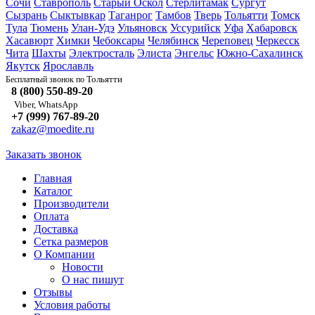
Сочи
Ставрополь
Старый Оскол
Стерлитамак
Сургут
Сызрань
Сыктывкар
Таганрог
Тамбов
Тверь
Тольятти
Томск
Тула
Тюмень
Улан-Удэ
Ульяновск
Уссурийск
Уфа
Хабаровск
Хасавюрт
Химки
Чебоксары
Челябинск
Череповец
Черкесск
Чита
Шахты
Электросталь
Элиста
Энгельс
Южно-Сахалинск
Якутск
Ярославль
Тольятти
Бесплатный звонок по
8 (800) 550-89-20
Viber, WhatsApp
+7 (999) 767-89-20
zakaz@moedite.ru
Заказать звонок
Главная
Каталог
Производители
Оплата
Доставка
Сетка размеров
О Компании
Новости
О нас пишут
Отзывы
Условия работы