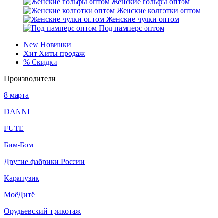
Женские гольфы оптом
Женские колготки оптом
Женские чулки оптом
Под памперс оптом
New
Новинки
Хит
Хиты продаж
%
Скидки
Производители
8 марта
DANNI
FUTE
Бим-Бом
Другие фабрики России
Карапузик
МоёДитё
Орудьевский трикотаж