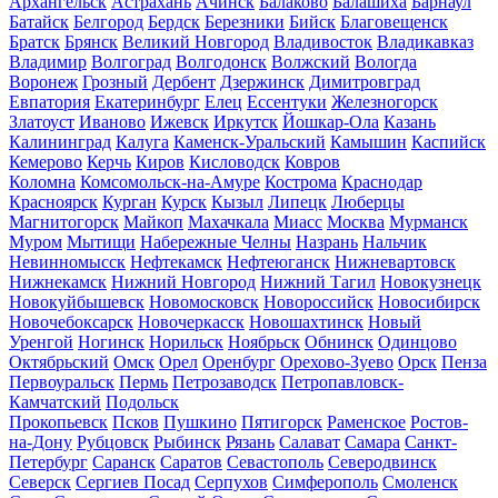
Архангельск
Астрахань
Ачинск
Балаково
Балашиха
Барнаул
Батайск
Белгород
Бердск
Березники
Бийск
Благовещенск
Братск
Брянск
Великий Новгород
Владивосток
Владикавказ
Владимир
Волгоград
Волгодонск
Волжский
Вологда
Воронеж
Грозный
Дербент
Дзержинск
Димитровград
Евпатория
Екатеринбург
Елец
Ессентуки
Железногорск
Златоуст
Иваново
Ижевск
Иркутск
Йошкар-Ола
Казань
Калининград
Калуга
Каменск-Уральский
Камышин
Каспийск
Кемерово
Керчь
Киров
Кисловодск
Ковров
Коломна
Комсомольск-на-Амуре
Кострома
Краснодар
Красноярск
Курган
Курск
Кызыл
Липецк
Люберцы
Магнитогорск
Майкоп
Махачкала
Миасс
Москва
Мурманск
Муром
Мытищи
Набережные Челны
Назрань
Нальчик
Невинномысск
Нефтекамск
Нефтеюганск
Нижневартовск
Нижнекамск
Нижний Новгород
Нижний Тагил
Новокузнецк
Новокуйбышевск
Новомосковск
Новороссийск
Новосибирск
Новочебоксарск
Новочеркасск
Новошахтинск
Новый
Уренгой
Ногинск
Норильск
Ноябрьск
Обнинск
Одинцово
Октябрьский
Омск
Орел
Оренбург
Орехово-Зуево
Орск
Пенза
Первоуральск
Пермь
Петрозаводск
Петропавловск-
Камчатский
Подольск
Прокопьевск
Псков
Пушкино
Пятигорск
Раменское
Ростов-
на-Дону
Рубцовск
Рыбинск
Рязань
Салават
Самара
Санкт-
Петербург
Саранск
Саратов
Севастополь
Северодвинск
Северск
Сергиев Посад
Серпухов
Симферополь
Смоленск