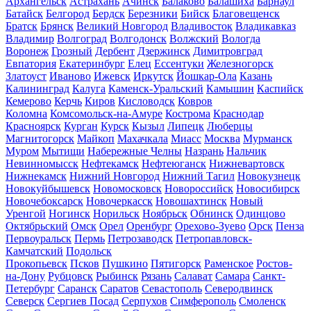
Архангельск
Астрахань
Ачинск
Балаково
Балашиха
Барнаул
Батайск
Белгород
Бердск
Березники
Бийск
Благовещенск
Братск
Брянск
Великий Новгород
Владивосток
Владикавказ
Владимир
Волгоград
Волгодонск
Волжский
Вологда
Воронеж
Грозный
Дербент
Дзержинск
Димитровград
Евпатория
Екатеринбург
Елец
Ессентуки
Железногорск
Златоуст
Иваново
Ижевск
Иркутск
Йошкар-Ола
Казань
Калининград
Калуга
Каменск-Уральский
Камышин
Каспийск
Кемерово
Керчь
Киров
Кисловодск
Ковров
Коломна
Комсомольск-на-Амуре
Кострома
Краснодар
Красноярск
Курган
Курск
Кызыл
Липецк
Люберцы
Магнитогорск
Майкоп
Махачкала
Миасс
Москва
Мурманск
Муром
Мытищи
Набережные Челны
Назрань
Нальчик
Невинномысск
Нефтекамск
Нефтеюганск
Нижневартовск
Нижнекамск
Нижний Новгород
Нижний Тагил
Новокузнецк
Новокуйбышевск
Новомосковск
Новороссийск
Новосибирск
Новочебоксарск
Новочеркасск
Новошахтинск
Новый
Уренгой
Ногинск
Норильск
Ноябрьск
Обнинск
Одинцово
Октябрьский
Омск
Орел
Оренбург
Орехово-Зуево
Орск
Пенза
Первоуральск
Пермь
Петрозаводск
Петропавловск-
Камчатский
Подольск
Прокопьевск
Псков
Пушкино
Пятигорск
Раменское
Ростов-
на-Дону
Рубцовск
Рыбинск
Рязань
Салават
Самара
Санкт-
Петербург
Саранск
Саратов
Севастополь
Северодвинск
Северск
Сергиев Посад
Серпухов
Симферополь
Смоленск