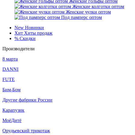
Женские гольфы оптом
Женские колготки оптом
Женские чулки оптом
Под памперс оптом
New
Новинки
Хит
Хиты продаж
%
Скидки
Производители
8 марта
DANNI
FUTE
Бим-Бом
Другие фабрики России
Карапузик
МоёДитё
Орудьевский трикотаж