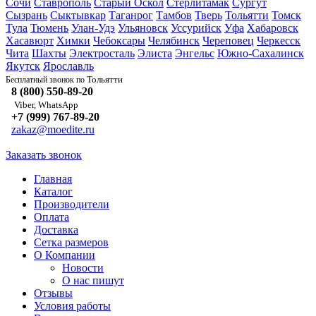
Сочи
Ставрополь
Старый Оскол
Стерлитамак
Сургут
Сызрань
Сыктывкар
Таганрог
Тамбов
Тверь
Тольятти
Томск
Тула
Тюмень
Улан-Удэ
Ульяновск
Уссурийск
Уфа
Хабаровск
Хасавюрт
Химки
Чебоксары
Челябинск
Череповец
Черкесск
Чита
Шахты
Электросталь
Элиста
Энгельс
Южно-Сахалинск
Якутск
Ярославль
Тольятти
Бесплатный звонок по
8 (800) 550-89-20
Viber, WhatsApp
+7 (999) 767-89-20
zakaz@moedite.ru
Заказать звонок
Главная
Каталог
Производители
Оплата
Доставка
Сетка размеров
О Компании
Новости
О нас пишут
Отзывы
Условия работы