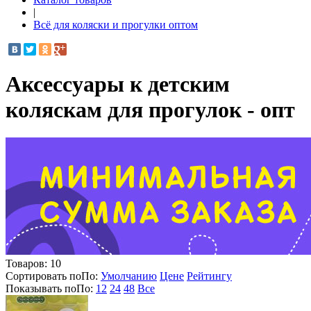
|
Всё для коляски и прогулки оптом
Аксессуары к детским
коляскам для прогулок - опт
Товаров:
10
Сортировать по
По
:
Умолчанию
Цене
Рейтингу
Показывать по
По
:
12
24
48
Все