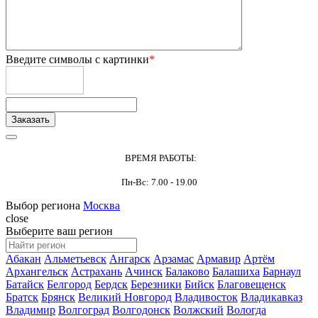
Введите символы с картинки
*
ВРЕМЯ РАБОТЫ:
Пн-Вс: 7.00 - 19.00
Выбор региона
Москва
close
Выберите ваш регион
Абакан
Альметьевск
Ангарск
Арзамас
Армавир
Артём
Архангельск
Астрахань
Ачинск
Балаково
Балашиха
Барнаул
Батайск
Белгород
Бердск
Березники
Бийск
Благовещенск
Братск
Брянск
Великий Новгород
Владивосток
Владикавказ
Владимир
Волгоград
Волгодонск
Волжский
Вологда