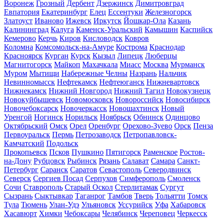
Воронеж
Грозный
Дербент
Дзержинск
Димитровград
Евпатория
Екатеринбург
Елец
Ессентуки
Железногорск
Златоуст
Иваново
Ижевск
Иркутск
Йошкар-Ола
Казань
Калининград
Калуга
Каменск-Уральский
Камышин
Каспийск
Кемерово
Керчь
Киров
Кисловодск
Ковров
Коломна
Комсомольск-на-Амуре
Кострома
Краснодар
Красноярск
Курган
Курск
Кызыл
Липецк
Люберцы
Магнитогорск
Майкоп
Махачкала
Миасс
Москва
Мурманск
Муром
Мытищи
Набережные Челны
Назрань
Нальчик
Невинномысск
Нефтекамск
Нефтеюганск
Нижневартовск
Нижнекамск
Нижний Новгород
Нижний Тагил
Новокузнецк
Новокуйбышевск
Новомосковск
Новороссийск
Новосибирск
Новочебоксарск
Новочеркасск
Новошахтинск
Новый
Уренгой
Ногинск
Норильск
Ноябрьск
Обнинск
Одинцово
Октябрьский
Омск
Орел
Оренбург
Орехово-Зуево
Орск
Пенза
Первоуральск
Пермь
Петрозаводск
Петропавловск-
Камчатский
Подольск
Прокопьевск
Псков
Пушкино
Пятигорск
Раменское
Ростов-
на-Дону
Рубцовск
Рыбинск
Рязань
Салават
Самара
Санкт-
Петербург
Саранск
Саратов
Севастополь
Северодвинск
Северск
Сергиев Посад
Серпухов
Симферополь
Смоленск
Сочи
Ставрополь
Старый Оскол
Стерлитамак
Сургут
Сызрань
Сыктывкар
Таганрог
Тамбов
Тверь
Тольятти
Томск
Тула
Тюмень
Улан-Удэ
Ульяновск
Уссурийск
Уфа
Хабаровск
Хасавюрт
Химки
Чебоксары
Челябинск
Череповец
Черкесск