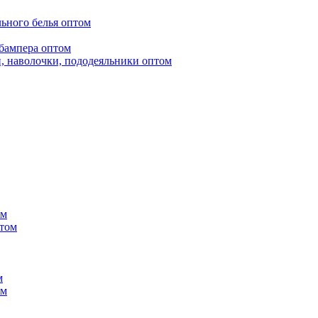
ьного белья оптом
бампера оптом
, наволочки, пододеяльники оптом
ом
птом
м
ом