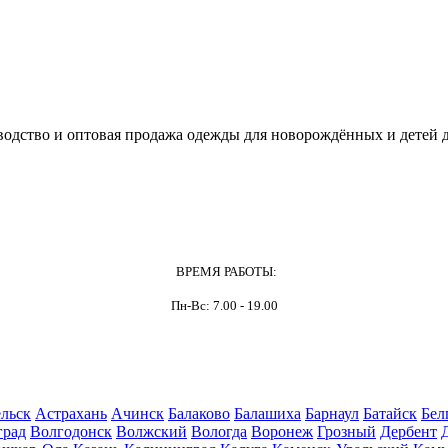
одство и оптовая продажа одежды для новорождённых и детей д
ВРЕМЯ РАБОТЫ:
Пн-Вс: 7.00 - 19.00
льск
Астрахань
Ачинск
Балаково
Балашиха
Барнаул
Батайск
Бел
град
Волгодонск
Волжский
Вологда
Воронеж
Грозный
Дербент