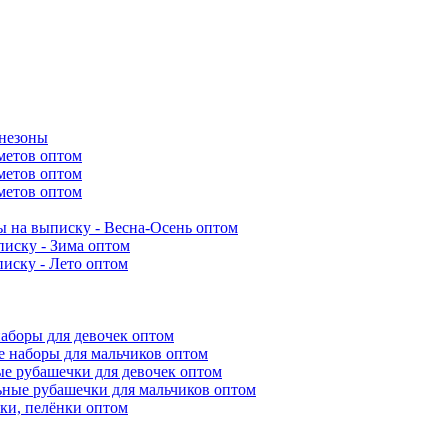
инезоны
метов оптом
метов оптом
метов оптом
 на выписку - Весна-Осень оптом
иску - Зима оптом
иску - Лето оптом
аборы для девочек оптом
 наборы для мальчиков оптом
е рубашечки для девочек оптом
ьные рубашечки для мальчиков оптом
ки, пелёнки оптом