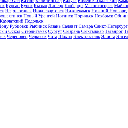
шкар-Ола
Казань
Калининград
Калуга
Каменск-Уральский
Кам
ск
Курган
Курск
Кызыл
Липецк
Люберцы
Магнитогорск
Майко
ск
Нефтеюганск
Нижневартовск
Нижнекамск
Нижний Новгоро
вошахтинск
Новый Уренгой
Ногинск
Норильск
Ноябрьск
Обнин
-Камчатский
Подольск
Дону
Рубцовск
Рыбинск
Рязань
Салават
Самара
Санкт-Петербург
рый Оскол
Стерлитамак
Сургут
Сызрань
Сыктывкар
Таганрог
Т
нск
Череповец
Черкесск
Чита
Шахты
Электросталь
Элиста
Энгел