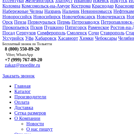
Ессентуки
Железногорск
Златоуст
Иваново
Ижевск
Иркутск
Йо
Коломна
Комсомольск-на-Амуре
Кострома
Краснодар
Краснояр
Набережные Челны
Назрань
Нальчик
Невинномысск
Нефтекам
Новороссийск
Новосибирск
Новочебоксарск
Новочеркасск
Но
Орск
Пенза
Первоуральск
Пермь
Петрозаводск
Петропавловск
Прокопьевск
Псков
Пушкино
Пятигорск
Раменское
Ростов-на-
Посад
Серпухов
Симферополь
Смоленск
Сочи
Ставрополь
Ста
Уссурийск
Уфа
Хабаровск
Хасавюрт
Химки
Чебоксары
Челяби
Тольятти
Бесплатный звонок по
8 (800) 550-89-20
Viber, WhatsApp
+7 (999) 767-89-20
zakaz@moedite.ru
Заказать звонок
Главная
Каталог
Производители
Оплата
Доставка
Сетка размеров
О Компании
Новости
О нас пишут