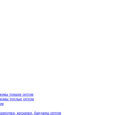
тюмы тонкие оптом
тюмы теплые оптом
ом
шапочки, косынки, банданы оптом