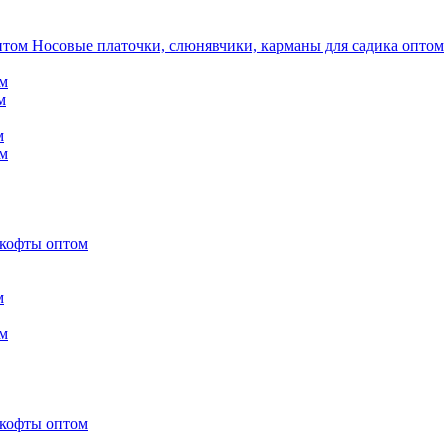
Носовые платочки, слюнявчики, карманы для садика оптом
м
м
м
м
 кофты оптом
м
м
 кофты оптом