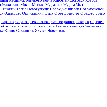
ышин
Каспийск
Кемерово
Керчь
Киров
Кисловодск
Ковров
п
Махачкала
Миасс
Москва
Мурманск
Муром
Мытищи
д
Нижний Тагил
Новокузнецк
Новокуйбышевск
Новомосковск
ск
Одинцово
Октябрьский
Омск
Орел
Оренбург
Орехово-Зуево
Саранск
Саратов
Севастополь
Северодвинск
Северск
Сергиев
амбов
Тверь
Тольятти
Томск
Тула
Тюмень
Улан-Удэ
Ульяновск
ьс
Южно-Сахалинск
Якутск
Ярославль