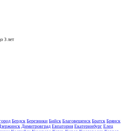
о 3 лет
город
Бердск
Березники
Бийск
Благовещенск
Братск
Брянск
Дзержинск
Димитровград
Евпатория
Екатеринбург
Елец