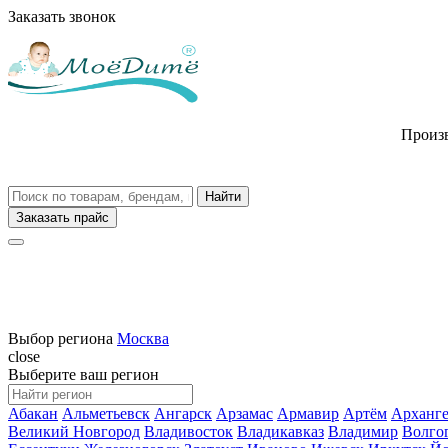
Заказать звонок
Произв
Заказать прайс
Выбор региона
Москва
close
Выберите ваш регион
Абакан
Альметьевск
Ангарск
Арзамас
Армавир
Артём
Арханге
Великий Новгород
Владивосток
Владикавказ
Владимир
Волго