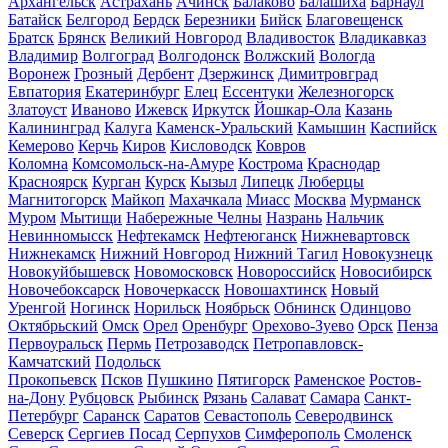
Архангельск
Астрахань
Ачинск
Балаково
Балашиха
Барнаул
Батайск
Белгород
Бердск
Березники
Бийск
Благовещенск
Братск
Брянск
Великий Новгород
Владивосток
Владикавказ
Владимир
Волгоград
Волгодонск
Волжский
Вологда
Воронеж
Грозный
Дербент
Дзержинск
Димитровград
Евпатория
Екатеринбург
Елец
Ессентуки
Железногорск
Златоуст
Иваново
Ижевск
Иркутск
Йошкар-Ола
Казань
Калининград
Калуга
Каменск-Уральский
Камышин
Каспийск
Кемерово
Керчь
Киров
Кисловодск
Ковров
Коломна
Комсомольск-на-Амуре
Кострома
Краснодар
Красноярск
Курган
Курск
Кызыл
Липецк
Люберцы
Магнитогорск
Майкоп
Махачкала
Миасс
Москва
Мурманск
Муром
Мытищи
Набережные Челны
Назрань
Нальчик
Невинномысск
Нефтекамск
Нефтеюганск
Нижневартовск
Нижнекамск
Нижний Новгород
Нижний Тагил
Новокузнецк
Новокуйбышевск
Новомосковск
Новороссийск
Новосибирск
Новочебоксарск
Новочеркасск
Новошахтинск
Новый
Уренгой
Ногинск
Норильск
Ноябрьск
Обнинск
Одинцово
Октябрьский
Омск
Орел
Оренбург
Орехово-Зуево
Орск
Пенза
Первоуральск
Пермь
Петрозаводск
Петропавловск-
Камчатский
Подольск
Прокопьевск
Псков
Пушкино
Пятигорск
Раменское
Ростов-
на-Дону
Рубцовск
Рыбинск
Рязань
Салават
Самара
Санкт-
Петербург
Саранск
Саратов
Севастополь
Северодвинск
Северск
Сергиев Посад
Серпухов
Симферополь
Смоленск