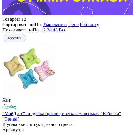
Товаров:
12
Сортировать по
По
:
Умолчанию
Цене
Рейтингу
Показывать по
По
:
12
24
48
Все
Бортики
Хит
"МоёДитё" подушка ортопедическая маленькая "Бабочка"
"Эрика"
В упаковке 2 штуки разного цвета.
Артикул: -