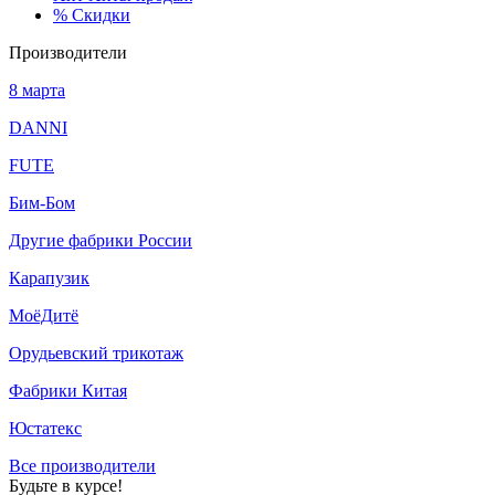
%
Скидки
Производители
8 марта
DANNI
FUTE
Бим-Бом
Другие фабрики России
Карапузик
МоёДитё
Орудьевский трикотаж
Фабрики Китая
Юстатекс
Все производители
Будьте в курсе!