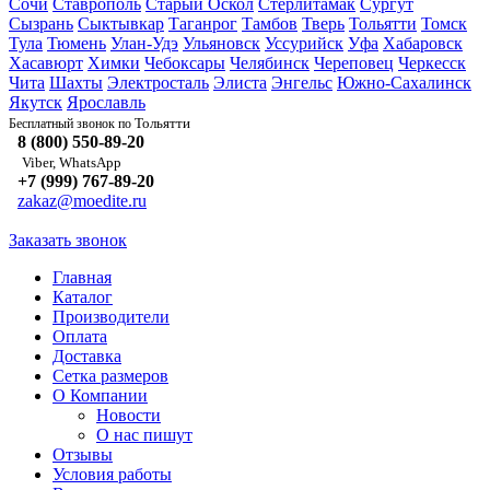
Сочи
Ставрополь
Старый Оскол
Стерлитамак
Сургут
Сызрань
Сыктывкар
Таганрог
Тамбов
Тверь
Тольятти
Томск
Тула
Тюмень
Улан-Удэ
Ульяновск
Уссурийск
Уфа
Хабаровск
Хасавюрт
Химки
Чебоксары
Челябинск
Череповец
Черкесск
Чита
Шахты
Электросталь
Элиста
Энгельс
Южно-Сахалинск
Якутск
Ярославль
Тольятти
Бесплатный звонок по
8 (800) 550-89-20
Viber, WhatsApp
+7 (999) 767-89-20
zakaz@moedite.ru
Заказать звонок
Главная
Каталог
Производители
Оплата
Доставка
Сетка размеров
О Компании
Новости
О нас пишут
Отзывы
Условия работы