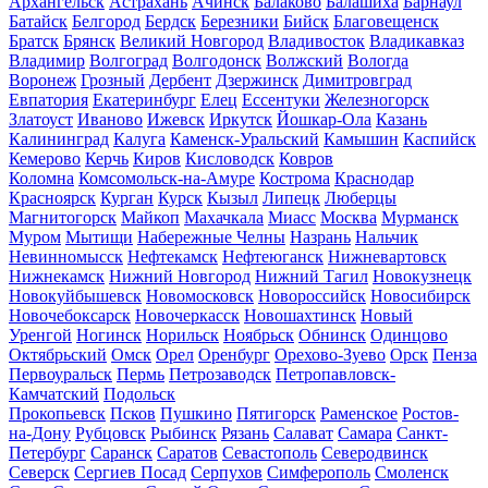
Архангельск
Астрахань
Ачинск
Балаково
Балашиха
Барнаул
Батайск
Белгород
Бердск
Березники
Бийск
Благовещенск
Братск
Брянск
Великий Новгород
Владивосток
Владикавказ
Владимир
Волгоград
Волгодонск
Волжский
Вологда
Воронеж
Грозный
Дербент
Дзержинск
Димитровград
Евпатория
Екатеринбург
Елец
Ессентуки
Железногорск
Златоуст
Иваново
Ижевск
Иркутск
Йошкар-Ола
Казань
Калининград
Калуга
Каменск-Уральский
Камышин
Каспийск
Кемерово
Керчь
Киров
Кисловодск
Ковров
Коломна
Комсомольск-на-Амуре
Кострома
Краснодар
Красноярск
Курган
Курск
Кызыл
Липецк
Люберцы
Магнитогорск
Майкоп
Махачкала
Миасс
Москва
Мурманск
Муром
Мытищи
Набережные Челны
Назрань
Нальчик
Невинномысск
Нефтекамск
Нефтеюганск
Нижневартовск
Нижнекамск
Нижний Новгород
Нижний Тагил
Новокузнецк
Новокуйбышевск
Новомосковск
Новороссийск
Новосибирск
Новочебоксарск
Новочеркасск
Новошахтинск
Новый
Уренгой
Ногинск
Норильск
Ноябрьск
Обнинск
Одинцово
Октябрьский
Омск
Орел
Оренбург
Орехово-Зуево
Орск
Пенза
Первоуральск
Пермь
Петрозаводск
Петропавловск-
Камчатский
Подольск
Прокопьевск
Псков
Пушкино
Пятигорск
Раменское
Ростов-
на-Дону
Рубцовск
Рыбинск
Рязань
Салават
Самара
Санкт-
Петербург
Саранск
Саратов
Севастополь
Северодвинск
Северск
Сергиев Посад
Серпухов
Симферополь
Смоленск