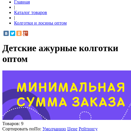
Главная
|
Каталог товаров
|
Колготки и лосины оптом
Детские ажурные колготки
оптом
Товаров:
9
Сортировать по
По
:
Умолчанию
Цене
Рейтингу