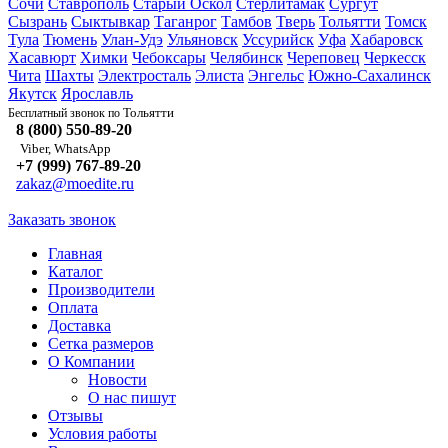
Сочи
Ставрополь
Старый Оскол
Стерлитамак
Сургут
Сызрань
Сыктывкар
Таганрог
Тамбов
Тверь
Тольятти
Томск
Тула
Тюмень
Улан-Удэ
Ульяновск
Уссурийск
Уфа
Хабаровск
Хасавюрт
Химки
Чебоксары
Челябинск
Череповец
Черкесск
Чита
Шахты
Электросталь
Элиста
Энгельс
Южно-Сахалинск
Якутск
Ярославль
Тольятти
Бесплатный звонок по
8 (800) 550-89-20
Viber, WhatsApp
+7 (999) 767-89-20
zakaz@moedite.ru
Заказать звонок
Главная
Каталог
Производители
Оплата
Доставка
Сетка размеров
О Компании
Новости
О нас пишут
Отзывы
Условия работы