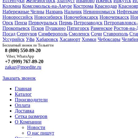
Ессентуки
Железногорск
Златоуст
Иваново
Ижевск
Иркутск
Йо
Коломна
Комсомольск-на-Амуре
Кострома
Краснодар
Краснояр
Набережные Челны
Назрань
Нальчик
Невинномысск
Нефтекам
Новороссийск
Новосибирск
Новочебоксарск
Новочеркасск
Но
Орск
Пенза
Первоуральск
Пермь
Петрозаводск
Петропавловск
Прокопьевск
Псков
Пушкино
Пятигорск
Раменское
Ростов-на-
Посад
Серпухов
Симферополь
Смоленск
Сочи
Ставрополь
Ста
Уссурийск
Уфа
Хабаровск
Хасавюрт
Химки
Чебоксары
Челяби
Тольятти
Бесплатный звонок по
8 (800) 550-89-20
Viber, WhatsApp
+7 (999) 767-89-20
zakaz@moedite.ru
Заказать звонок
Главная
Каталог
Производители
Оплата
Доставка
Сетка размеров
О Компании
Новости
О нас пишут