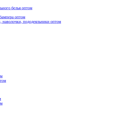
ьного белья оптом
бампера оптом
, наволочки, пододеяльники оптом
ом
птом
м
ом