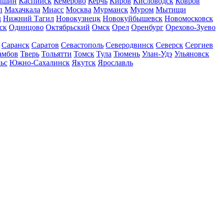
ышин
Каспийск
Кемерово
Керчь
Киров
Кисловодск
Ковров
п
Махачкала
Миасс
Москва
Мурманск
Муром
Мытищи
д
Нижний Тагил
Новокузнецк
Новокуйбышевск
Новомосковск
ск
Одинцово
Октябрьский
Омск
Орел
Оренбург
Орехово-Зуево
Саранск
Саратов
Севастополь
Северодвинск
Северск
Сергиев
амбов
Тверь
Тольятти
Томск
Тула
Тюмень
Улан-Удэ
Ульяновск
ьс
Южно-Сахалинск
Якутск
Ярославль