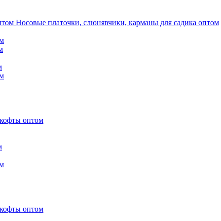
Носовые платочки, слюнявчики, карманы для садика оптом
м
м
м
м
 кофты оптом
м
м
 кофты оптом