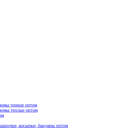
тюмы тонкие оптом
тюмы теплые оптом
ом
шапочки, косынки, банданы оптом