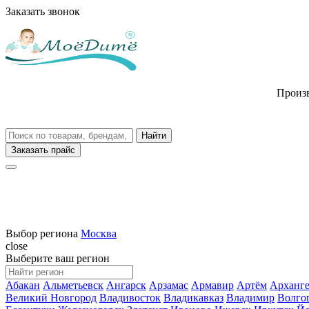
Заказать звонок
Произв
Заказать прайс
Выбор региона
Москва
close
Выберите ваш регион
Абакан
Альметьевск
Ангарск
Арзамас
Армавир
Артём
Арханге
Великий Новгород
Владивосток
Владикавказ
Владимир
Волго