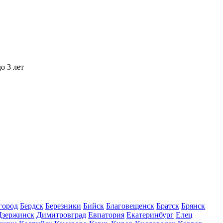
о 3 лет
город
Бердск
Березники
Бийск
Благовещенск
Братск
Брянск
Дзержинск
Димитровград
Евпатория
Екатеринбург
Елец