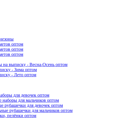
инезоны
метов оптом
метов оптом
метов оптом
 на выписку - Весна-Осень оптом
иску - Зима оптом
иску - Лето оптом
аборы для девочек оптом
 наборы для мальчиков оптом
е рубашечки для девочек оптом
ьные рубашечки для мальчиков оптом
ки, пелёнки оптом