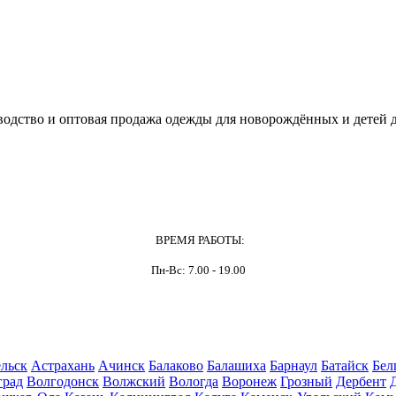
одство и оптовая продажа одежды для новорождённых и детей д
ВРЕМЯ РАБОТЫ:
Пн-Вс: 7.00 - 19.00
льск
Астрахань
Ачинск
Балаково
Балашиха
Барнаул
Батайск
Бел
град
Волгодонск
Волжский
Вологда
Воронеж
Грозный
Дербент