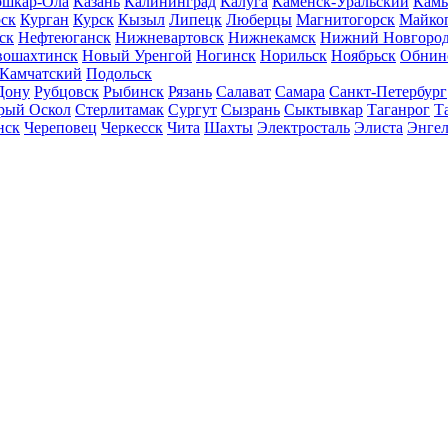
шкар-Ола
Казань
Калининград
Калуга
Каменск-Уральский
Кам
ск
Курган
Курск
Кызыл
Липецк
Люберцы
Магнитогорск
Майко
ск
Нефтеюганск
Нижневартовск
Нижнекамск
Нижний Новгоро
вошахтинск
Новый Уренгой
Ногинск
Норильск
Ноябрьск
Обнин
-Камчатский
Подольск
Дону
Рубцовск
Рыбинск
Рязань
Салават
Самара
Санкт-Петербург
рый Оскол
Стерлитамак
Сургут
Сызрань
Сыктывкар
Таганрог
Т
нск
Череповец
Черкесск
Чита
Шахты
Электросталь
Элиста
Энгел