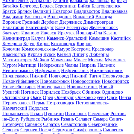
Архангельск
Астрахань
Ачинск
Балаково
Балашиха
Барнаул
Батайск
Белгород
Бердск
Березники
Бийск
Благовещенск
Братск
Брянск
Великий Новгород
Владивосток
Владикавказ
Владимир
Волгоград
Волгодонск
Волжский
Вологда
Воронеж
Грозный
Дербент
Дзержинск
Димитровград
Евпатория
Екатеринбург
Елец
Ессентуки
Железногорск
Златоуст
Иваново
Ижевск
Иркутск
Йошкар-Ола
Казань
Калининград
Калуга
Каменск-Уральский
Камышин
Каспийск
Кемерово
Керчь
Киров
Кисловодск
Ковров
Коломна
Комсомольск-на-Амуре
Кострома
Краснодар
Красноярск
Курган
Курск
Кызыл
Липецк
Люберцы
Магнитогорск
Майкоп
Махачкала
Миасс
Москва
Мурманск
Муром
Мытищи
Набережные Челны
Назрань
Нальчик
Невинномысск
Нефтекамск
Нефтеюганск
Нижневартовск
Нижнекамск
Нижний Новгород
Нижний Тагил
Новокузнецк
Новокуйбышевск
Новомосковск
Новороссийск
Новосибирск
Новочебоксарск
Новочеркасск
Новошахтинск
Новый
Уренгой
Ногинск
Норильск
Ноябрьск
Обнинск
Одинцово
Октябрьский
Омск
Орел
Оренбург
Орехово-Зуево
Орск
Пенза
Первоуральск
Пермь
Петрозаводск
Петропавловск-
Камчатский
Подольск
Прокопьевск
Псков
Пушкино
Пятигорск
Раменское
Ростов-
на-Дону
Рубцовск
Рыбинск
Рязань
Салават
Самара
Санкт-
Петербург
Саранск
Саратов
Севастополь
Северодвинск
Северск
Сергиев Посад
Серпухов
Симферополь
Смоленск