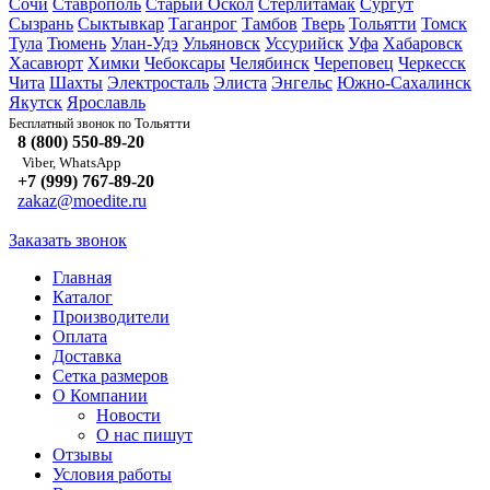
Сочи
Ставрополь
Старый Оскол
Стерлитамак
Сургут
Сызрань
Сыктывкар
Таганрог
Тамбов
Тверь
Тольятти
Томск
Тула
Тюмень
Улан-Удэ
Ульяновск
Уссурийск
Уфа
Хабаровск
Хасавюрт
Химки
Чебоксары
Челябинск
Череповец
Черкесск
Чита
Шахты
Электросталь
Элиста
Энгельс
Южно-Сахалинск
Якутск
Ярославль
Тольятти
Бесплатный звонок по
8 (800) 550-89-20
Viber, WhatsApp
+7 (999) 767-89-20
zakaz@moedite.ru
Заказать звонок
Главная
Каталог
Производители
Оплата
Доставка
Сетка размеров
О Компании
Новости
О нас пишут
Отзывы
Условия работы