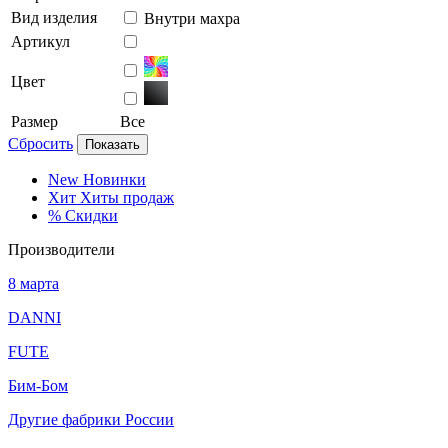
Вид изделия
Внутри махра
Артикул
Цвет
Размер
Все
Сбросить
Показать
New
Новинки
Хит
Хиты продаж
%
Скидки
Производители
8 марта
DANNI
FUTE
Бим-Бом
Другие фабрики России