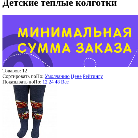
Детские тёплые колготки
Товаров:
12
Сортировать по
По
:
Умолчанию
Цене
Рейтингу
Показывать по
По
:
12
24
48
Все