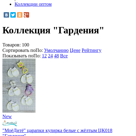
Коллекции оптом
Коллекция "Гардения"
Товаров:
100
Сортировать по
По
:
Умолчанию
Цене
Рейтингу
Показывать по
По
:
12
24
48
Все
New
"МоёДитё" царапки кулирка белые с жёлтым ЦК018
"Гардения"