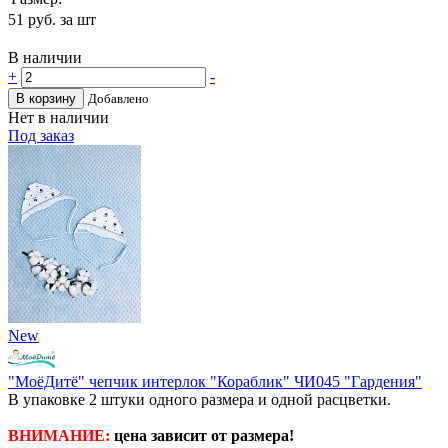
51
руб. за шт
В наличии
+
-
В корзину
Добавлено
Нет в наличии
Под заказ
New
"МоёДитё" чепчик интерлок "Кораблик" ЧИ045 "Гардения"
В упаковке 2 штуки одного размера и одной расцветки.
ВНИМАНИЕ:
цена зависит от размера!