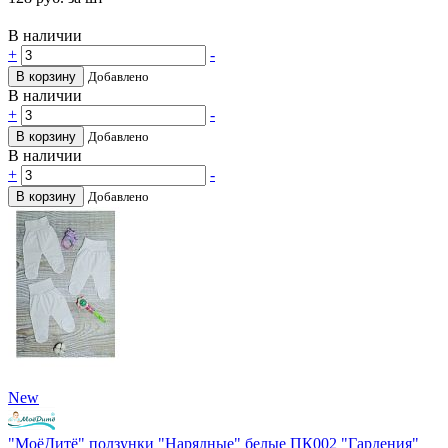
В наличии
+
-
В корзину
Добавлено
В наличии
+
-
В корзину
Добавлено
В наличии
+
-
В корзину
Добавлено
New
"МоёДитё" ползунки "Нарядные" белые ПК002 "Гардения"