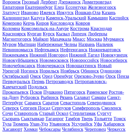
Воронеж
Грозный
Дербент
Дзержинск
Димитровград
Евпатория
Екатеринбург
Елец
Ессентуки
Железногорск
Златоуст
Иваново
Ижевск
Иркутск
Йошкар-Ола
Казань
Калининград
Калуга
Каменск-Уральский
Камышин
Каспийск
Кемерово
Керчь
Киров
Кисловодск
Ковров
Коломна
Комсомольск-на-Амуре
Кострома
Краснодар
Красноярск
Курган
Курск
Кызыл
Липецк
Люберцы
Магнитогорск
Майкоп
Махачкала
Миасс
Москва
Мурманск
Муром
Мытищи
Набережные Челны
Назрань
Нальчик
Невинномысск
Нефтекамск
Нефтеюганск
Нижневартовск
Нижнекамск
Нижний Новгород
Нижний Тагил
Новокузнецк
Новокуйбышевск
Новомосковск
Новороссийск
Новосибирск
Новочебоксарск
Новочеркасск
Новошахтинск
Новый
Уренгой
Ногинск
Норильск
Ноябрьск
Обнинск
Одинцово
Октябрьский
Омск
Орел
Оренбург
Орехово-Зуево
Орск
Пенза
Первоуральск
Пермь
Петрозаводск
Петропавловск-
Камчатский
Подольск
Прокопьевск
Псков
Пушкино
Пятигорск
Раменское
Ростов-
на-Дону
Рубцовск
Рыбинск
Рязань
Салават
Самара
Санкт-
Петербург
Саранск
Саратов
Севастополь
Северодвинск
Северск
Сергиев Посад
Серпухов
Симферополь
Смоленск
Сочи
Ставрополь
Старый Оскол
Стерлитамак
Сургут
Сызрань
Сыктывкар
Таганрог
Тамбов
Тверь
Тольятти
Томск
Тула
Тюмень
Улан-Удэ
Ульяновск
Уссурийск
Уфа
Хабаровск
Хасавюрт
Химки
Чебоксары
Челябинск
Череповец
Черкесск