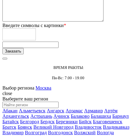
Введите символы с картинки
*
ВРЕМЯ РАБОТЫ:
Пн-Вс: 7.00 - 19.00
Выбор региона
Москва
close
Выберите ваш регион
Абакан
Альметьевск
Ангарск
Арзамас
Армавир
Артём
Архангельск
Астрахань
Ачинск
Балаково
Балашиха
Барнаул
Батайск
Белгород
Бердск
Березники
Бийск
Благовещенск
Братск
Брянск
Великий Новгород
Владивосток
Владикавказ
Владимир
Волгоград
Волгодонск
Волжский
Вологда