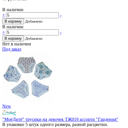
В наличии
+
-
В корзину
Добавлено
В наличии
+
-
В корзину
Добавлено
Нет в наличии
Под заказ
New
"МоёДитё" трусики на девочек ТЖ019 ассорти "Гардения"
В упаковке 5 штук одного размера, разной расцветки.