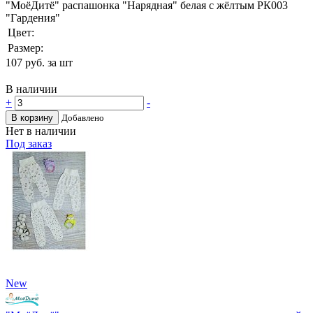
"МоёДитё" распашонка "Нарядная" белая с жёлтым РК003
"Гардения"
Цвет:
Размер:
107
руб. за шт
В наличии
+
-
В корзину
Добавлено
Нет в наличии
Под заказ
New