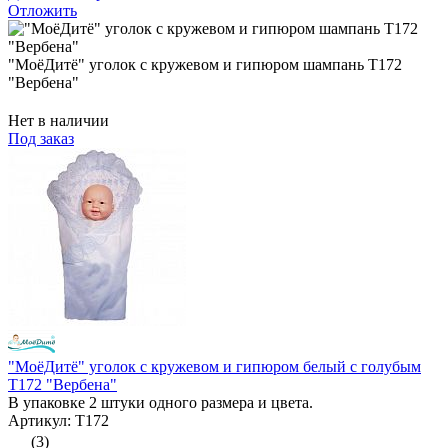
Отложить
"МоёДитё" уголок с кружевом и гипюром шампань Т172
"Вербена"
Нет в наличии
Под заказ
"МоёДитё" уголок с кружевом и гипюром белый с голубым
Т172 "Вербена"
В упаковке 2 штуки одного размера и цвета.
Артикул: Т172
(3)