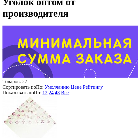
Уголок оптом от
производителя
Товаров:
27
Сортировать по
По
:
Умолчанию
Цене
Рейтингу
Показывать по
По
:
12
24
48
Все