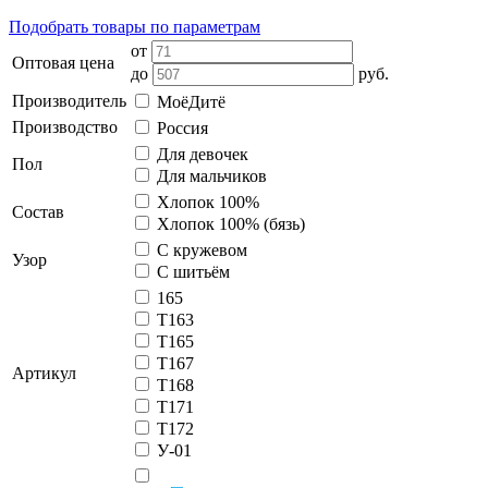
Подобрать товары по параметрам
от
Оптовая цена
до
руб.
Производитель
МоёДитё
Производство
Россия
Для девочек
Пол
Для мальчиков
Хлопок 100%
Состав
Хлопок 100% (бязь)
С кружевом
Узор
С шитьём
165
Т163
Т165
Т167
Артикул
Т168
Т171
Т172
У-01