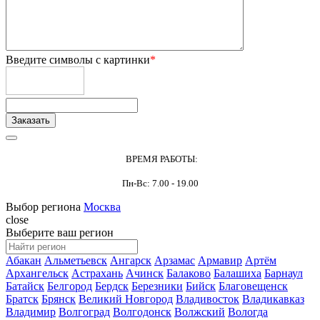
Введите символы с картинки
*
ВРЕМЯ РАБОТЫ:
Пн-Вс: 7.00 - 19.00
Выбор региона
Москва
close
Выберите ваш регион
Абакан
Альметьевск
Ангарск
Арзамас
Армавир
Артём
Архангельск
Астрахань
Ачинск
Балаково
Балашиха
Барнаул
Батайск
Белгород
Бердск
Березники
Бийск
Благовещенск
Братск
Брянск
Великий Новгород
Владивосток
Владикавказ
Владимир
Волгоград
Волгодонск
Волжский
Вологда