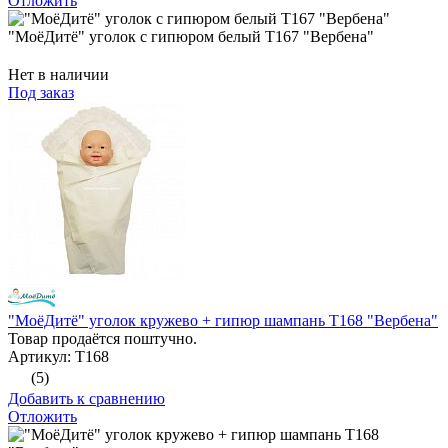
Отложить
"МоёДитё" уголок с гипюром белый Т167 "Вербена"
Нет в наличии
Под заказ
"МоёДитё" уголок кружево + гипюр шампань Т168 "Вербена"
Товар продаётся поштучно.
Артикул: Т168
(5)
Добавить к сравнению
Отложить