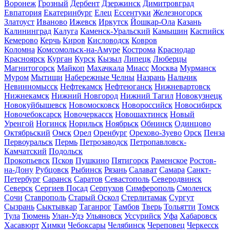
Воронеж
Грозный
Дербент
Дзержинск
Димитровград
Евпатория
Екатеринбург
Елец
Ессентуки
Железногорск
Златоуст
Иваново
Ижевск
Иркутск
Йошкар-Ола
Казань
Калининград
Калуга
Каменск-Уральский
Камышин
Каспийск
Кемерово
Керчь
Киров
Кисловодск
Ковров
Коломна
Комсомольск-на-Амуре
Кострома
Краснодар
Красноярск
Курган
Курск
Кызыл
Липецк
Люберцы
Магнитогорск
Майкоп
Махачкала
Миасс
Москва
Мурманск
Муром
Мытищи
Набережные Челны
Назрань
Нальчик
Невинномысск
Нефтекамск
Нефтеюганск
Нижневартовск
Нижнекамск
Нижний Новгород
Нижний Тагил
Новокузнецк
Новокуйбышевск
Новомосковск
Новороссийск
Новосибирск
Новочебоксарск
Новочеркасск
Новошахтинск
Новый
Уренгой
Ногинск
Норильск
Ноябрьск
Обнинск
Одинцово
Октябрьский
Омск
Орел
Оренбург
Орехово-Зуево
Орск
Пенза
Первоуральск
Пермь
Петрозаводск
Петропавловск-
Камчатский
Подольск
Прокопьевск
Псков
Пушкино
Пятигорск
Раменское
Ростов-
на-Дону
Рубцовск
Рыбинск
Рязань
Салават
Самара
Санкт-
Петербург
Саранск
Саратов
Севастополь
Северодвинск
Северск
Сергиев Посад
Серпухов
Симферополь
Смоленск
Сочи
Ставрополь
Старый Оскол
Стерлитамак
Сургут
Сызрань
Сыктывкар
Таганрог
Тамбов
Тверь
Тольятти
Томск
Тула
Тюмень
Улан-Удэ
Ульяновск
Уссурийск
Уфа
Хабаровск
Хасавюрт
Химки
Чебоксары
Челябинск
Череповец
Черкесск