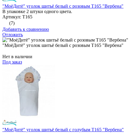
"МоёДитё" уголок шитьё белый с розовым Т165 "Вербена"
В упаковке 2 штуки одного цвета.
Артикул: Т165
(7)
Добавить к сравнению
Отложить
"МоёДитё" уголок шитьё белый с розовым Т165 "Вербена"
Нет в наличии
Под заказ
"МоёДитё" уголок шитьё белый с голубым Т165 "Вербена"