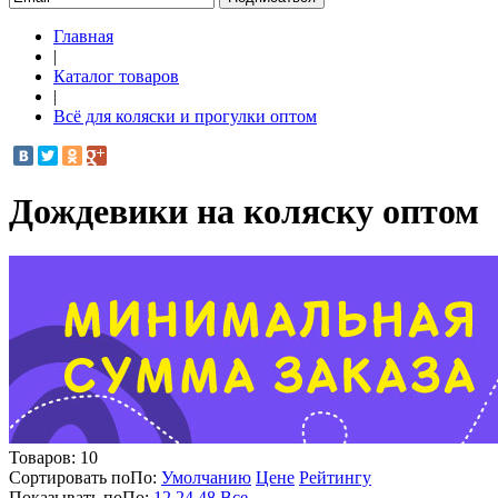
Главная
|
Каталог товаров
|
Всё для коляски и прогулки оптом
Дождевики на коляску оптом
Товаров:
10
Сортировать по
По
:
Умолчанию
Цене
Рейтингу
Показывать по
По
:
12
24
48
Все