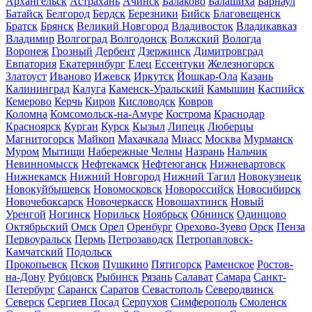
Архангельск
Астрахань
Ачинск
Балаково
Балашиха
Барнаул
Батайск
Белгород
Бердск
Березники
Бийск
Благовещенск
Братск
Брянск
Великий Новгород
Владивосток
Владикавказ
Владимир
Волгоград
Волгодонск
Волжский
Вологда
Воронеж
Грозный
Дербент
Дзержинск
Димитровград
Евпатория
Екатеринбург
Елец
Ессентуки
Железногорск
Златоуст
Иваново
Ижевск
Иркутск
Йошкар-Ола
Казань
Калининград
Калуга
Каменск-Уральский
Камышин
Каспийск
Кемерово
Керчь
Киров
Кисловодск
Ковров
Коломна
Комсомольск-на-Амуре
Кострома
Краснодар
Красноярск
Курган
Курск
Кызыл
Липецк
Люберцы
Магнитогорск
Майкоп
Махачкала
Миасс
Москва
Мурманск
Муром
Мытищи
Набережные Челны
Назрань
Нальчик
Невинномысск
Нефтекамск
Нефтеюганск
Нижневартовск
Нижнекамск
Нижний Новгород
Нижний Тагил
Новокузнецк
Новокуйбышевск
Новомосковск
Новороссийск
Новосибирск
Новочебоксарск
Новочеркасск
Новошахтинск
Новый
Уренгой
Ногинск
Норильск
Ноябрьск
Обнинск
Одинцово
Октябрьский
Омск
Орел
Оренбург
Орехово-Зуево
Орск
Пенза
Первоуральск
Пермь
Петрозаводск
Петропавловск-
Камчатский
Подольск
Прокопьевск
Псков
Пушкино
Пятигорск
Раменское
Ростов-
на-Дону
Рубцовск
Рыбинск
Рязань
Салават
Самара
Санкт-
Петербург
Саранск
Саратов
Севастополь
Северодвинск
Северск
Сергиев Посад
Серпухов
Симферополь
Смоленск