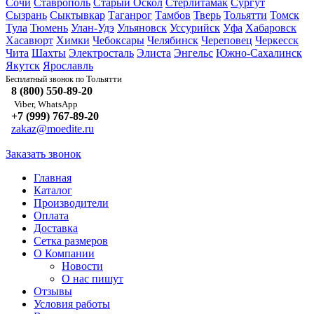
Сочи
Ставрополь
Старый Оскол
Стерлитамак
Сургут
Сызрань
Сыктывкар
Таганрог
Тамбов
Тверь
Тольятти
Томск
Тула
Тюмень
Улан-Удэ
Ульяновск
Уссурийск
Уфа
Хабаровск
Хасавюрт
Химки
Чебоксары
Челябинск
Череповец
Черкесск
Чита
Шахты
Электросталь
Элиста
Энгельс
Южно-Сахалинск
Якутск
Ярославль
Тольятти
Бесплатный звонок по
8 (800) 550-89-20
Viber, WhatsApp
+7 (999) 767-89-20
zakaz@moedite.ru
Заказать звонок
Главная
Каталог
Производители
Оплата
Доставка
Сетка размеров
О Компании
Новости
О нас пишут
Отзывы
Условия работы