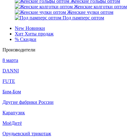
Женские гольфы оптом
Женские колготки оптом
Женские чулки оптом
Под памперс оптом
New
Новинки
Хит
Хиты продаж
%
Скидки
Производители
8 марта
DANNI
FUTE
Бим-Бом
Другие фабрики России
Карапузик
МоёДитё
Орудьевский трикотаж