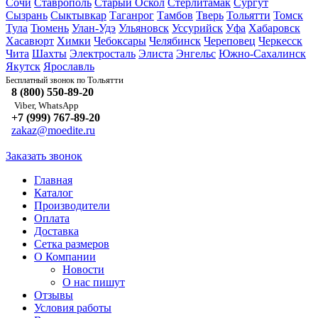
Сочи
Ставрополь
Старый Оскол
Стерлитамак
Сургут
Сызрань
Сыктывкар
Таганрог
Тамбов
Тверь
Тольятти
Томск
Тула
Тюмень
Улан-Удэ
Ульяновск
Уссурийск
Уфа
Хабаровск
Хасавюрт
Химки
Чебоксары
Челябинск
Череповец
Черкесск
Чита
Шахты
Электросталь
Элиста
Энгельс
Южно-Сахалинск
Якутск
Ярославль
Тольятти
Бесплатный звонок по
8 (800) 550-89-20
Viber, WhatsApp
+7 (999) 767-89-20
zakaz@moedite.ru
Заказать звонок
Главная
Каталог
Производители
Оплата
Доставка
Сетка размеров
О Компании
Новости
О нас пишут
Отзывы
Условия работы