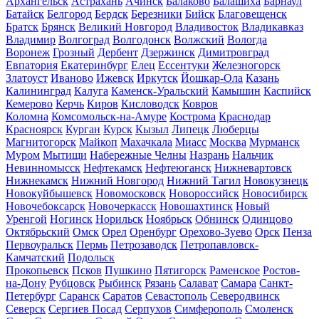
Архангельск
Астрахань
Ачинск
Балаково
Балашиха
Барнаул
Батайск
Белгород
Бердск
Березники
Бийск
Благовещенск
Братск
Брянск
Великий Новгород
Владивосток
Владикавказ
Владимир
Волгоград
Волгодонск
Волжский
Вологда
Воронеж
Грозный
Дербент
Дзержинск
Димитровград
Евпатория
Екатеринбург
Елец
Ессентуки
Железногорск
Златоуст
Иваново
Ижевск
Иркутск
Йошкар-Ола
Казань
Калининград
Калуга
Каменск-Уральский
Камышин
Каспийск
Кемерово
Керчь
Киров
Кисловодск
Ковров
Коломна
Комсомольск-на-Амуре
Кострома
Краснодар
Красноярск
Курган
Курск
Кызыл
Липецк
Люберцы
Магнитогорск
Майкоп
Махачкала
Миасс
Москва
Мурманск
Муром
Мытищи
Набережные Челны
Назрань
Нальчик
Невинномысск
Нефтекамск
Нефтеюганск
Нижневартовск
Нижнекамск
Нижний Новгород
Нижний Тагил
Новокузнецк
Новокуйбышевск
Новомосковск
Новороссийск
Новосибирск
Новочебоксарск
Новочеркасск
Новошахтинск
Новый
Уренгой
Ногинск
Норильск
Ноябрьск
Обнинск
Одинцово
Октябрьский
Омск
Орел
Оренбург
Орехово-Зуево
Орск
Пенза
Первоуральск
Пермь
Петрозаводск
Петропавловск-
Камчатский
Подольск
Прокопьевск
Псков
Пушкино
Пятигорск
Раменское
Ростов-
на-Дону
Рубцовск
Рыбинск
Рязань
Салават
Самара
Санкт-
Петербург
Саранск
Саратов
Севастополь
Северодвинск
Северск
Сергиев Посад
Серпухов
Симферополь
Смоленск